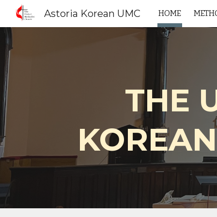
Astoria Korean UMC
HOME
METHO
Sk
THE 
KOREAN