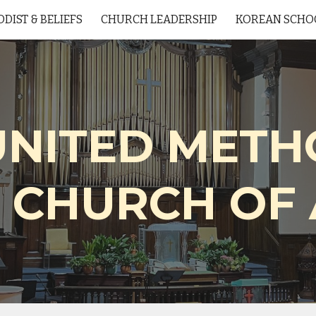
DIST & BELIEFS
CHURCH LEADERSHIP
KOREAN SCHO
ip to main content
Skip to navigat
UNITED METH
 CHURCH OF 